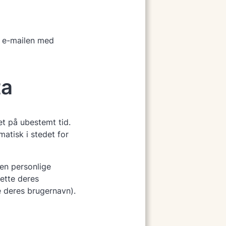
i e-mailen med
ta
t på ubestemt tid.
tisk i stedet for
en personlige
lette deres
e deres brugernavn).