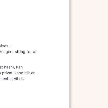
ises i
agent string for at
et hash), kan
privatlivspolitik er
entar, vil dit