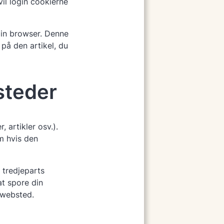
vil login cookierne
 din browser. Denne
på den artikel, du
steder
, artikler osv.).
m hvis den
 tredjeparts
at spore din
 websted.