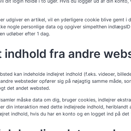
il dit login holde i to uger. Hvis du logger ud af din konto, 
ler udgiver en artikel, vil en yderligere cookie blive gemt i
kke nogle personlige data og opgiver simpelthen indlægsID 
Den udløber efter 1 dag.
et indhold fra andre web
sted kan indeholde indlejret indhold (f.eks. videoer, billeder
ra andre websteder opfører sig på nøjagtig samme måde, so
gt det andet websted.
samler måske data om dig, bruger cookies, indlejrer ekstra
r din interaktion med dette indlejrede indhold, heriblandt 
ejret indhold, hvis du har en konto og en logget ind på det