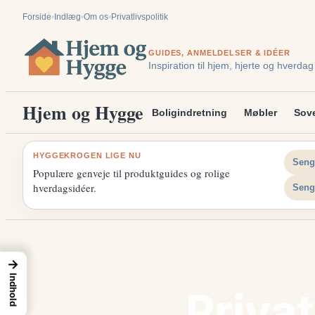
Spring
Forside
•
Indlæg
•
Om os
•
Privatlivspolitik
til
indhold
GUIDES, ANMELDELSER & IDÉER
Inspiration til hjem, hjerte og hverdag
Hjem og Hygge
Boligindretning
Møbler
Sov
HYGGEKROGEN LIGE NU
Seng
Populære genveje til produktguides og rolige
hverdagsidéer.
Seng
→
Indhold
Privat