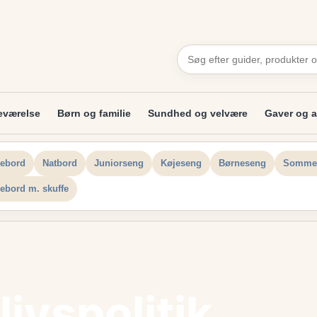
eværelse
Børn og familie
Sundhed og velvære
Gaver og a
ebord
Natbord
Juniorseng
Køjeseng
Børneseng
Somme
ebord m. skuffe
livspolitik