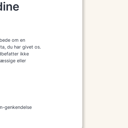
dine
u bede om en
ta, du har givet os.
dbefatter ikke
æssige eller
am-genkendelse