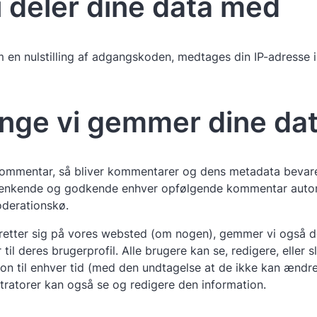
 deler dine data med
en nulstilling af adgangskoden, medtages din IP-adresse 
nge vi gemmer dine da
kommentar, så bliver kommentarer og dens metadata bevare
 genkende og godkende enhver opfølgende kommentar automa
oderationskø.
retter sig på vores websted (om nogen), gemmer vi også d
til deres brugerprofil. Alle brugere kan se, redigere, eller s
ion til enhver tid (med den undtagelse at de ikke kan ændr
ratorer kan også se og redigere den information.