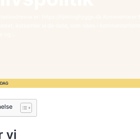
tedsadresse er: https://hjemoghygge.dk Kommentarer 
det, indsamler vi de data, som vises i kommentarform
se og…
RDAG
nelse
 vi