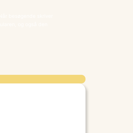
Når besøgende skriver
ularen, og også den