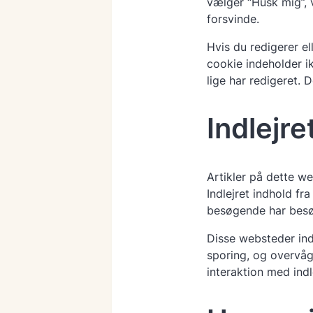
vælger “Husk mig”, v
forsvinde.
Hvis du redigerer el
cookie indeholder i
lige har redigeret. 
Indlejr
Artikler på dette web
Indlejret indhold f
besøgende har besø
Disse websteder ind
sporing, og overvåge
interaktion med indl