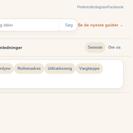
Pinterest
Instagram
Facebook
Se de nyeste guider →
Søg
nledninger
Seneste
Om os
rdyne
Rullemadras
Udtræksseng
Vægtæppe