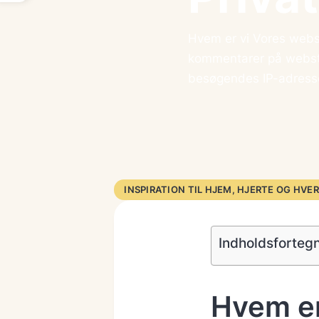
Hvem er vi Vores webs
kommentarer på webste
besøgendes IP-adres
INSPIRATION TIL HJEM, HJERTE OG HVE
Indholdsforteg
Hvem er