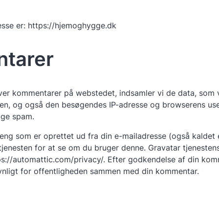
sse er: https://hjemoghygge.dk
tarer
er kommentarer på webstedet, indsamler vi de data, som v
n, og også den besøgendes IP-adresse og browserens user 
age spam.
eng som er oprettet ud fra din e-mailadresse (også kaldet 
 tjenesten for at se om du bruger denne. Gravatar tjenestens 
ps://automattic.com/privacy/. Efter godkendelse af din komm
synligt for offentligheden sammen med din kommentar.