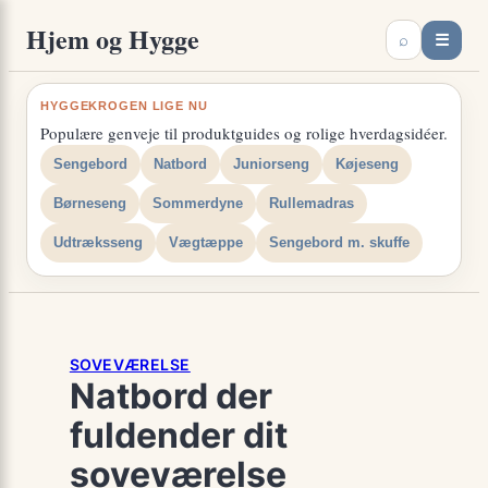
Spring
×
Hjem og Hygge
☰
⌕
til
indhold
HYGGEKROGEN LIGE NU
Populære genveje til produktguides og rolige hverdagsidéer.
Sengebord
Natbord
Juniorseng
Køjeseng
Børneseng
Sommerdyne
Rullemadras
Udtræksseng
Vægtæppe
Sengebord m. skuffe
SOVEVÆRELSE
Natbord der
fuldender dit
soveværelse