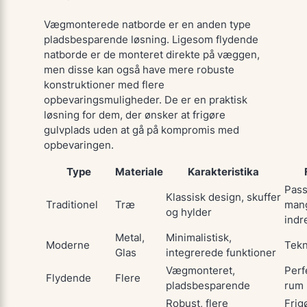
Vægmonterede natborde er en anden type
pladsbesparende løsning. Ligesom flydende
natborde er de monteret direkte på væggen,
men disse kan også have mere robuste
konstruktioner med flere
opbevaringsmuligheder. De er en praktisk
løsning for dem, der ønsker at frigøre
gulvplads uden at gå på kompromis med
opbevaringen.
Type
Materiale
Karakteristika
Passe
Klassisk design, skuffer
Traditionel
Træ
man
og hylder
indr
Metal,
Minimalistisk,
Moderne
Tekn
Glas
integrerede funktioner
Vægmonteret,
Perf
Flydende
Flere
pladsbesparende
rum
Robust, flere
Frig