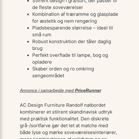
Stilrent design i grå/sort, der passer til
de fleste soveværelser
Kombination af træramme og glasplade
for æstetik og nem rengøring
Pladsbesparende størrelse – ideel til
små rum
Robust konstruktion der tåler daglig
brug
Perfekt overflade til lampe, bog og
opladere
Skaber orden og ro omkring
sengeområdet
Annonce i samarbejde med
PriceRunner
AC Design Furniture Randolf natbordet
kombinerer et stilrent skandinavisk udtryk
med praktisk funktionalitet. Den diskrete
grå-/sortfarve gør det let at matche med
både lyse og mørke soveværelses­interiører,