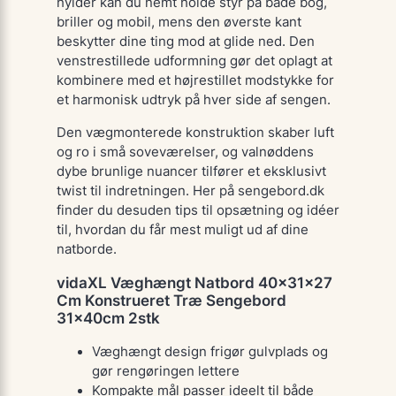
hylder kan du nemt holde styr på både bog,
briller og mobil, mens den øverste kant
beskytter dine ting mod at glide ned. Den
venstrestillede udformning gør det oplagt at
kombinere med et højrestillet modstykke for
et harmonisk udtryk på hver side af sengen.
Den vægmonterede konstruktion skaber luft
og ro i små soveværelser, og valnøddens
dybe brunlige nuancer tilfører et eksklusivt
twist til indretningen. Her på sengebord.dk
finder du desuden tips til opsætning og idéer
til, hvordan du får mest muligt ud af dine
natborde.
vidaXL Væghængt Natbord 40x31x27
Cm Konstrueret Træ Sengebord
31x40cm 2stk
Væghængt design frigør gulvplads og
gør rengøringen lettere
Kompakte mål passer ideelt til både