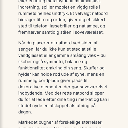
eller en luftig metalhylde til minimalistisk
indretning, spiller møblet en vigtig rolle i
rummets helhedsindtryk. Et velvalgt natbord
bidrager til ro og orden, giver dig et sikkert
sted til telefon, læsebriller og natlampe, og
fremhæver samtidig stilen i soveværelset.
Når du placerer et natbord ved siden af
sengen, får du ikke kun et sted at stille
vandglasset eller gemme småting væk – du
skaber også symmetri, balance og
funktionalitet omkring din seng. Skuffer og
hylder kan holde rod ude af syne, mens en
rummelig bordplade giver plads til
dekorative elementer, der gør soveværelset
indbydende. Med det rette natbord slipper
du for at lede efter dine ting i mørket og kan i
stedet nyde en afslappet afslutning på
dagen.
Markedet bugner af forskellige størrelser,