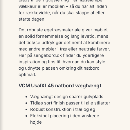
plads til de vigtigste ting – en læselampe,
vækkeur eller mobilen – så du har alt inden
for rækkevidde, når du skal slappe af eller
starte dagen.
Det robuste egetræsmateriale giver møblet
en solid fornemmelse og lang levetid, mens
det tidløse udtryk gør det nemt at kombinere
med andre møbler i træ eller neutrale farver.
Her på sengebord.dk finder du yderligere
inspiration og tips til, hvordan du kan style
og udnytte pladsen omkring dit natbord
optimalt.
VCM UsalXL45 natbord væghængt
Væghængt design sparer gulvplads
Tidløs sort finish passer til alle stilarter
Robust konstruktion i træ og eg
Fleksibel placering i den ønskede
højde