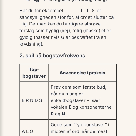
Har du for eksempel
_ _ _ L I G
, er
sandsynligheden stor for, at ordet slutter på
-lig
. Dermed kan du hurtigere afprøve
forslag som
hyglig
(nej),
rolig
(måske) eller
gyl­dig
(passer hvis G er bekræftet fra en
krydsning).
2. spil på bogstavfrekvens
Top-
Anvendelse i praksis
bogstaver
Prøv dem som første bud,
når du mangler
E R N D S T
enkeltbogstaver – især
vokalen
E
og konsonanterne
R
og
N
.
Gode som “fyldbogstaver” i
A L O
midten af ord, når de mest