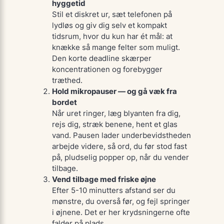
hyggetid
Stil et diskret ur, sæt telefonen på
lydløs og giv dig selv et kompakt
tidsrum, hvor du kun har ét mål: at
knække så mange felter som muligt.
Den korte deadline skærper
koncentrationen og forebygger
træthed.
Hold mikropauser — og gå væk fra
bordet
Når uret ringer, læg blyanten fra dig,
rejs dig, stræk benene, hent et glas
vand. Pausen lader underbevidstheden
arbejde videre, så ord, du før stod fast
på, pludselig popper op, når du vender
tilbage.
Vend tilbage med friske øjne
Efter 5-10 minutters afstand ser du
mønstre, du overså før, og fejl springer
i øjnene. Det er her kryds­ningerne ofte
falder på plads.