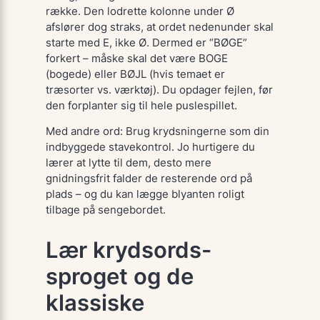
række. Den lodrette kolonne under
Ø
afslører dog straks, at ordet nedenunder skal
starte med
E
, ikke
Ø
. Dermed er “BØGE”
forkert – måske skal det være
BOGE
(bogede) eller
BØJL
(hvis temaet er
træsorter vs. værktøj). Du opdager fejlen,
før
den forplanter sig til hele puslespillet.
Med andre ord: Brug krydsningerne som din
indbyggede stavekontrol. Jo hurtigere du
lærer at lytte til dem, desto mere
gnidningsfrit falder de resterende ord på
plads – og du kan lægge blyanten roligt
tilbage på sengebordet.
Lær krydsords-
sproget og de
klassiske