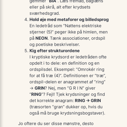
gemmer “
BIA
”. Læs fremad, baglæns
eller på skrå, alt efter krydsets
sværhedsgrad.
Hold øje med metaforer og billedsprog
En ledetråd som “Nattens elektriske
stjerner (5)” peger ikke på himlen, men
på
NEON
. Tænk associationer, ordspil
og poetiske beskrivelser.
Kig efter strukturordene
I kryptiske krydsord er ledetråden ofte
opdelt i to dele: en
definition
og en
ordspilsdel
. Eksempel: “Omrokér
ring
for at få træ (4)”. Definitionen er “træ”,
ordspil-delen er anagrammet af “ring”
→
GRIN
? Nej, men “G R I N” giver
“
RING
”? Fejl! Tjek krydsninger og find
det korrekte anagram:
RING → GRIN
(træsorten “gran” dukker op, hvis du
også må bruge krydsningsbogstaver).
Jo oftere du ser disse mønstre, desto