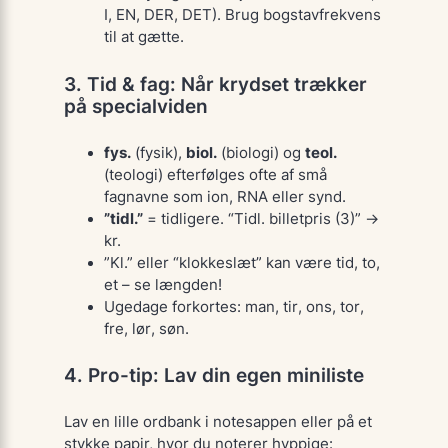
I, EN, DER, DET). Brug bogstavfrekvens
til at gætte.
3. Tid & fag: Når krydset trækker
på specialviden
fys.
(fysik),
biol.
(biologi) og
teol.
(teologi) efterfølges ofte af små
fagnavne som
ion
,
RNA
eller
synd
.
”tidl.”
= tidligere. “Tidl. billetpris (3)” →
kr.
”Kl.” eller “klokkeslæt” kan være
tid
,
to
,
et
– se længden!
Ugedage forkortes:
man
,
tir
,
ons
,
tor
,
fre
,
lør
,
søn
.
4. Pro-tip: Lav din egen miniliste
Lav en lille ordbank i notesappen eller på et
stykke papir, hvor du noterer hyppige: