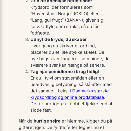
Grib de åbenlyse definitioner
Krydsord, der formuleres som
”Hovedstad i Norge”
(OSLO) eller
”Lang, gul frugt”
(BANAN), giver sig
selv. Udfyld dem straks, så du får
fodfæste
.
Udnyt de kryds, du skaber
Hver gang du skriver et ord ind,
placerer du et lille stykke skelet. De
nye bogstaver fungerer som pinde, de
sværere svar kan hænge på senere.
Tag hjælpemidlerne i brug tidligt
Er du i tvivl om stavemåden eller en
usædvanlig betydning, så slå efter med
det samme – f.eks. i
Danmarks største
krydsordbog og online ord­database
.
Det er hurtigere at dobbelttjekke end at
sidde fast.
Når de
hurtige sejre
er hjemme, kigger du på
gitteret igen. De fyldte felter tegner nu et