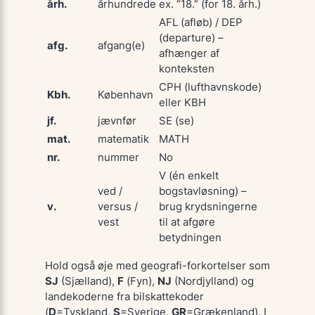
årh.
århundrede
ex. “18.” (for 18. årh.)
AFL (afløb) / DEP
(departure) –
afg.
afgang(e)
afhænger af
konteksten
CPH (lufthavnskode)
Kbh.
København
eller KBH
jf.
jævnfør
SE (se)
mat.
matematik
MATH
nr.
nummer
No
V (én enkelt
ved /
bogstavløsning) –
v.
versus /
brug krydsningerne
vest
til at afgøre
betydningen
Hold også øje med geografi-forkortelser som
SJ
(Sjælland),
F
(Fyn),
NJ
(Nordjylland) og
landekoderne fra bilskattekoder
(
D
=Tyskland,
S
=Sverige,
GR
=Grækenland). I