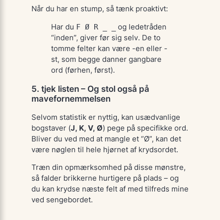
Når du har en stump, så tænk proaktivt:
Har du
F Ø R _ _
og ledetråden
“inden”, giver
før
sig selv. De to
tomme felter kan være
-en
eller
-
st
, som begge danner gangbare
ord (
førhen
,
først
).
5. tjek listen – Og stol også på
mavefornemmelsen
Selvom statistik er nyttig, kan usædvanlige
bogstaver (
J, K, V, Ø
) pege på specifikke ord.
Bliver du
ved
med at mangle et “Ø”, kan det
være nøglen til hele hjørnet af krydsordet.
Træn din opmærksomhed på disse mønstre,
så falder brikkerne hurtigere på plads – og
du kan krydse næste felt af med tilfreds mine
ved sengebordet.