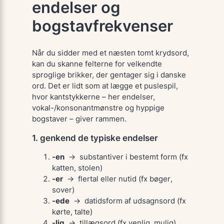
endelser og
bogstavfrekvenser
Når du sidder med et næsten tomt krydsord,
kan du
skanne
felterne for velkendte
sproglige brikker, der gentager sig i danske
ord. Det er lidt som at lægge et puslespil,
hvor kantstykkerne – her endelser,
vokal-/konsonantmønstre og hyppige
bogstaver – giver rammen.
1. genkend de typiske endelser
-en
→ substantiver i bestemt form (fx
katten
,
stolen
)
-er
→ flertal eller nutid (fx
bøger
,
sover
)
-ede
→ datidsform af udsagnsord (fx
kørte
,
talte
)
-lig
→ tillægsord (fx
venlig
,
mulig
)