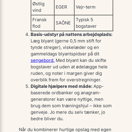
Østlig
EGER
Vejr-term
vind
Fransk
Typisk 5
SAÔNE
flod
bogstaver
Basis-udstyr på nattens arbejdsplads:
Læg blyant (gerne 0,5 mm stift for
tynde streger), viskelæder og en
gammeldags blyantspidser på dit
sengebord.
Med blyant kan du skifte
bogstaver ud uden at ødelægge hele
ruden, og noter i margen giver dig
overblik frem for overstregninger.
Digitale hjælpere med måde:
App-
baserede ordbanker og anagram-
generatorer kan være nyttige, men
brug dem som træningshjul – ikke som
genveje. Jo mere du selv tænker, jo
bedre bliver du.
Når du kombinerer
hurtige opslag
med
egen