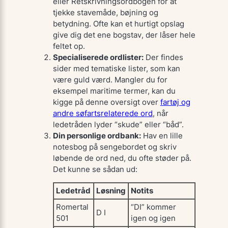
eller
Retskrivningsordbogen
for at
tjekke stavemåde, bøjning og
betydning. Ofte kan et hurtigt opslag
give dig det ene bogstav, der låser hele
feltet op.
Specialiserede ordlister:
Der findes
sider med tematiske lister, som kan
være guld værd. Mangler du for
eksempel maritime termer, kan du
kigge på denne oversigt over
fartøj og
andre søfartsrelaterede ord
, når
ledetråden lyder “skude” eller “båd”.
Din personlige ordbank:
Hav en lille
notesbog på sengebordet og skriv
løbende de ord ned, du ofte støder på.
Det kunne se sådan ud:
Ledetråd
Løsning
Notits
Romertal
“DI” kommer
D I
501
igen og igen