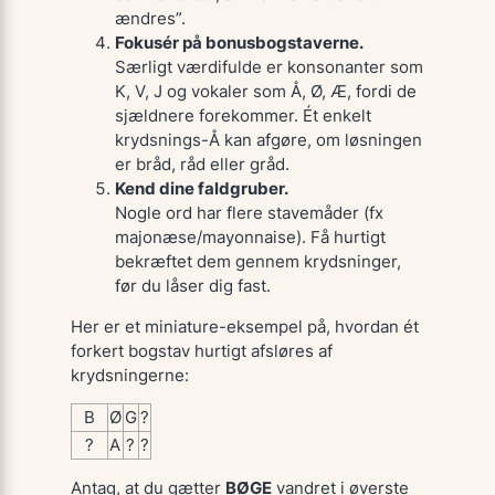
ændres”.
Fokusér på bonusbogstaverne.
Særligt værdifulde er konsonanter som
K, V, J
og vokaler som
Å, Ø, Æ
, fordi de
sjældnere forekommer. Ét enkelt
krydsnings-Å kan afgøre, om løsningen
er
bråd
,
råd
eller
gråd
.
Kend dine faldgruber.
Nogle ord har flere stavemåder (fx
majonæse/mayonnaise
). Få hurtigt
bekræftet dem gennem krydsninger,
før du låser dig fast.
Her er et miniature-eksempel på, hvordan ét
forkert bogstav hurtigt afsløres af
krydsningerne:
B
Ø
G
?
?
A
?
?
Antag, at du gætter
BØGE
vandret i øverste