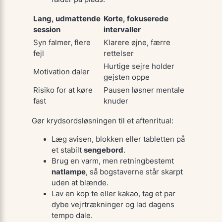
Lang, udmattende
Korte, fokuserede
session
intervaller
Syn falmer, flere
Klarere øjne, færre
fejl
rettelser
Hurtige sejre holder
Motivation daler
gejsten oppe
Risiko for at køre
Pausen løsner mentale
fast
knuder
Gør krydsordsløsningen til et
aftenritual
:
Læg avisen, blokken eller tabletten på
et stabilt
sengebord
.
Brug en varm, men retning­bestemt
natlampe
, så bogstaverne står skarpt
uden at blænde.
Lav en kop te eller kakao, tag et par
dybe vejrtrækninger og lad dagens
tempo dale.