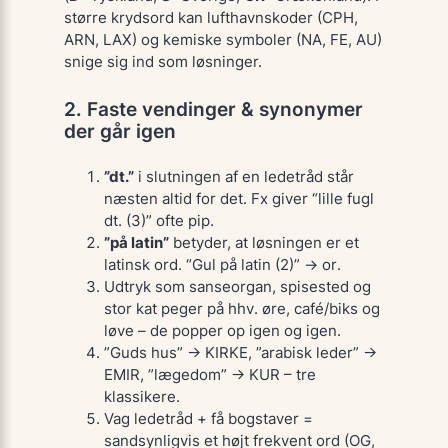
større krydsord kan lufthavnskoder (CPH,
ARN, LAX) og kemiske symboler (NA, FE, AU)
snige sig ind som løsninger.
2. Faste vendinger & synonymer
der går igen
”dt.”
i slutningen af en ledetråd står
næsten altid for
det
. Fx giver “lille fugl
dt. (3)” ofte
pip
.
”på latin”
betyder, at løsningen er et
latinsk ord. “Gul på latin (2)” →
or
.
Udtryk som
sanseorgan
,
spisested
og
stor kat
peger på hhv.
øre
,
café
/
biks
og
løve
– de popper op igen og igen.
”Guds hus”
→ KIRKE,
”arabisk leder”
→
EMIR,
”lægedom”
→ KUR – tre
klassikere.
Vag ledetråd + få bogstaver =
sandsynligvis et højt frekvent ord (OG,