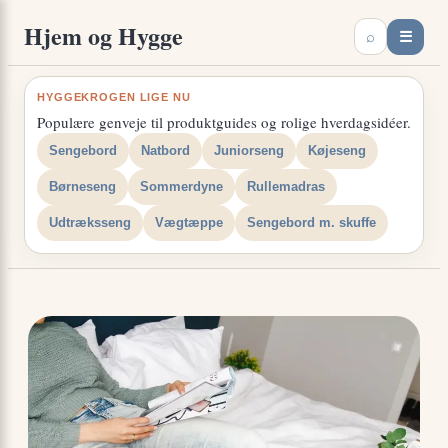
Spring
×
Hjem og Hygge
☰
⌕
til
indhold
HYGGEKROGEN LIGE NU
Populære genveje til produktguides og rolige hverdagsidéer.
Sengebord
Natbord
Juniorseng
Køjeseng
Børneseng
Sommerdyne
Rullemadras
Udtræksseng
Vægtæppe
Sengebord m. skuffe