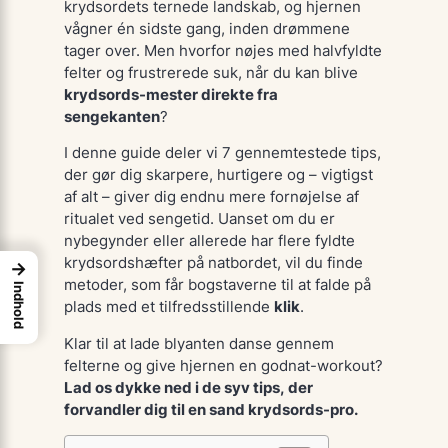
krydsordets ternede landskab, og hjernen
vågner én sidste gang, inden drømmene
tager over. Men hvorfor nøjes med halvfyldte
felter og frustrerede suk, når du kan blive
krydsords-mester direkte fra
sengekanten
?
I denne guide deler vi
7 gennemtestede tips
,
der gør dig skarpere, hurtigere og – vigtigst
af alt – giver dig endnu mere fornøjelse af
ritualet ved sengetid. Uanset om du er
nybegynder eller allerede har flere fyldte
krydsor­dshæfter på natbordet, vil du finde
→
metoder, som får bogstaverne til at falde på
Indhold
plads med et tilfredsstillende
klik
.
Klar til at lade blyanten danse gennem
felterne og give hjernen en godnat-workout?
Lad os dykke ned i de syv tips, der
forvandler dig til en sand krydsords-pro.