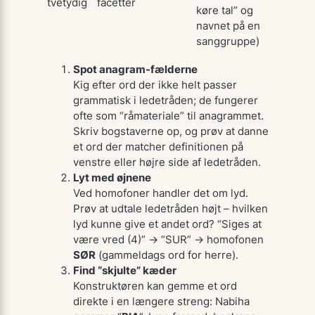
tvetydig
facetter
køre tal” og
navnet på en
sanggruppe)
Spot anagram-fælderne
Kig efter ord der
ikke helt passer
grammatisk
i ledetråden; de fungerer
ofte som “råmateriale” til anagrammet.
Skriv bogstaverne op, og prøv at danne
et ord der matcher definitionen på
venstre eller højre side af ledetråden.
Lyt med øjnene
Ved homofoner handler det om lyd.
Prøv at udtale ledetråden højt – hvilken
lyd kunne give et andet ord? “Siges at
være vred
(4)
” → “SUR” → homofonen
SØR
(gammeldags ord for herre).
Find “skjulte” kæder
Konstruktøren kan gemme et ord
direkte i en længere streng:
Nabiha