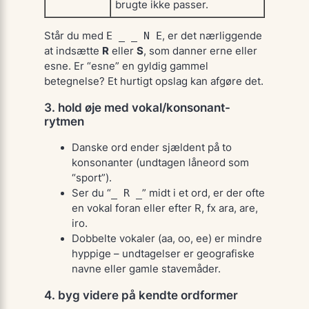
brugte ikke passer.
Står du med
E _ _ N E
, er det nærliggende
at indsætte
R
eller
S
, som danner
erne
eller
esne
. Er “
esne
” en gyldig gammel
betegnelse? Et hurtigt opslag kan afgøre det.
3. hold øje med vokal/konsonant-
rytmen
Danske ord ender sjældent på to
konsonanter (undtagen låneord som
“sport”).
Ser du “
_ R _
” midt i et ord, er der ofte
en vokal foran eller efter
R
, fx
ara
,
are
,
iro
.
Dobbelte vokaler (
aa
,
oo
,
ee
) er mindre
hyppige – undtagelser er geografiske
navne eller gamle stavemåder.
4. byg videre på kendte ordformer