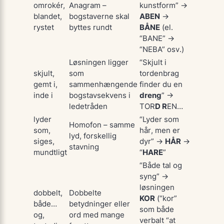
omrokér,
Anagram –
kunstform” →
blandet,
bogstaverne skal
ABEN
→
rystet
byttes rundt
BÅNE
(el.
“BANE” →
“NEBA” osv.)
Løsningen ligger
“Skjult i
skjult,
som
tordenbrag
gemt i,
sammenhængende
finder du en
inde i
bogstavsekvens i
dreng
” →
ledetråden
TOR
D R
EN…
lyder
“Lyder som
Homofon – samme
som,
hår
, men er
lyd, forskellig
siges,
dyr” →
HÅR
→
stavning
mundtligt
“
HARE
”
“Både
tal
og
syng
” →
løsningen
dobbelt,
Dobbelte
KOR
(“kor”
både…
betydninger eller
som både
og,
ord med mange
verbalt “at