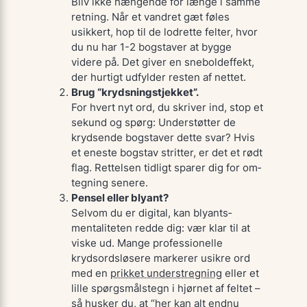
Bliv ikke hængende for længe i samme
retning. Når et vandret gæt føles
usikkert, hop til de lodrette felter, hvor
du nu har 1-2 bogstaver at bygge
videre på. Det giver en sneboldeffekt,
der hurtigt udfylder resten af nettet.
Brug “krydsnings­tjekket”.
For hvert nyt ord, du skriver ind, stop et
sekund og spørg:
Understøtter de
krydsende bogstaver dette svar?
Hvis
et eneste bogstav stritter, er det et rødt
flag. Rettelsen tidligt sparer dig for om­
tegning senere.
Pensel eller blyant?
Selvom du er digital, kan blyants­
mentaliteten redde dig: vær klar til at
viske ud. Mange professionelle
krydsordsløsere markerer usikre ord
med en
prikket understregning
eller et
lille spørgsmålstegn i hjørnet af feltet –
så husker du, at “her kan alt endnu