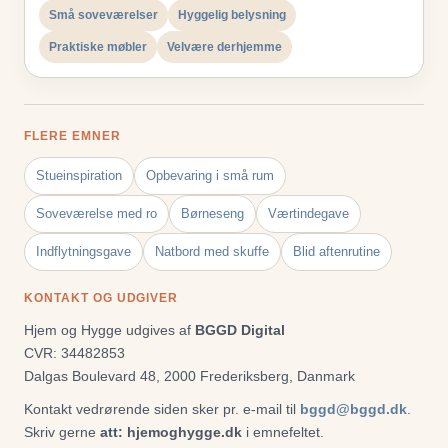
Små soveværelser
Hyggelig belysning
Praktiske møbler
Velvære derhjemme
FLERE EMNER
Stueinspiration
Opbevaring i små rum
Soveværelse med ro
Børneseng
Værtindegave
Indflytningsgave
Natbord med skuffe
Blid aftenrutine
KONTAKT OG UDGIVER
Hjem og Hygge udgives af
BGGD Digital
CVR: 34482853
Dalgas Boulevard 48, 2000 Frederiksberg, Danmark
Kontakt vedrørende siden sker pr. e-mail til
bggd@bggd.dk
.
Skriv gerne
att: hjemoghygge.dk
i emnefeltet.