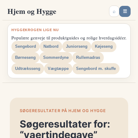
Spring
Hjem og Hygge
☰
⌕
til
indhold
HYGGEKROGEN LIGE NU
Populære genveje til produktguides og rolige hverdagsidéer.
Sengebord
Natbord
Juniorseng
Køjeseng
Børneseng
Sommerdyne
Rullemadras
Udtræksseng
Vægtæppe
Sengebord m. skuffe
SØGERESULTATER PÅ HJEM OG HYGGE
Søgeresultater for:
“vaertindegave”