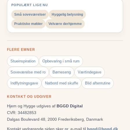
POPULÆRT LIGE NU
Små soveværelser
Hyggelig belysning
Praktiske møbler
Velvære derhjemme
FLERE EMNER
Stueinspiration
Opbevaring i små rum
Soveværelse med ro
Børneseng
Værtindegave
Indflytningsgave
Natbord med skuffe
Blid aftenrutine
KONTAKT OG UDGIVER
Hjem og Hygge udgives af
BGGD Digital
CVR: 34482853
Dalgas Boulevard 48, 2000 Frederiksberg, Danmark
Kontakt vedrørende siden sker pr. e-mail til
bggd@bggd.dk
.