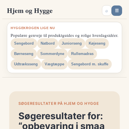
Spring
Hjem og Hygge
☰
⌕
til
indhold
HYGGEKROGEN LIGE NU
Populære genveje til produktguides og rolige hverdagsidéer.
Sengebord
Natbord
Juniorseng
Køjeseng
Børneseng
Sommerdyne
Rullemadras
Udtræksseng
Vægtæppe
Sengebord m. skuffe
SØGERESULTATER PÅ HJEM OG HYGGE
Søgeresultater for:
“opbevaring i smaa