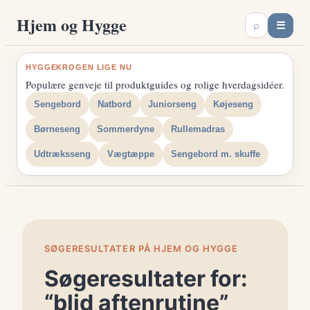
Spring
Hjem og Hygge
☰
⌕
til
indhold
HYGGEKROGEN LIGE NU
Populære genveje til produktguides og rolige hverdagsidéer.
Sengebord
Natbord
Juniorseng
Køjeseng
Børneseng
Sommerdyne
Rullemadras
Udtræksseng
Vægtæppe
Sengebord m. skuffe
SØGERESULTATER PÅ HJEM OG HYGGE
Søgeresultater for:
“blid aftenrutine”