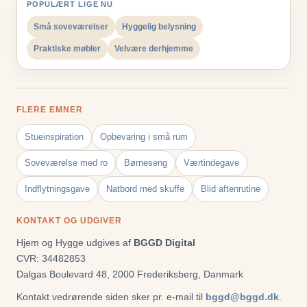
POPULÆRT LIGE NU
Små soveværelser
Hyggelig belysning
Praktiske møbler
Velvære derhjemme
FLERE EMNER
Stueinspiration
Opbevaring i små rum
Soveværelse med ro
Børneseng
Værtindegave
Indflytningsgave
Natbord med skuffe
Blid aftenrutine
KONTAKT OG UDGIVER
Hjem og Hygge udgives af
BGGD Digital
CVR: 34482853
Dalgas Boulevard 48, 2000 Frederiksberg, Danmark
Kontakt vedrørende siden sker pr. e-mail til
bggd@bggd.dk
.